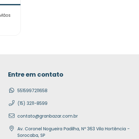
Mãos
o
Entre em contato
5515997211658
(15) 3211-8599
contato@granbazar.com.br
Av. Coronel Nogueira Padilha, Nº 363 Vila Hortência -
Sorocaba, SP