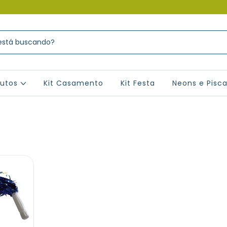
dutos
Kit Casamento
Kit Festa
Neons e Pisc