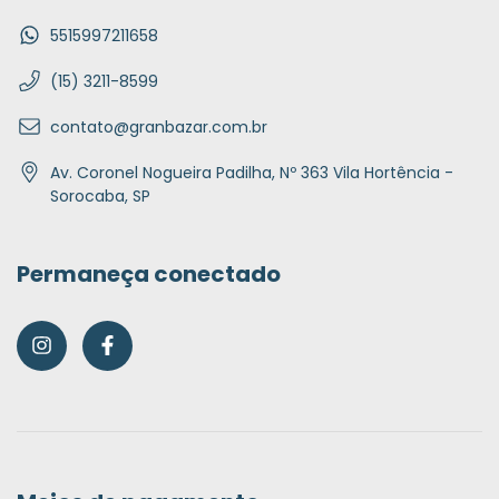
5515997211658
(15) 3211-8599
contato@granbazar.com.br
Av. Coronel Nogueira Padilha, Nº 363 Vila Hortência -
Sorocaba, SP
Permaneça conectado