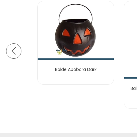
Balde Abóbora Dark
de Coelho
Ba