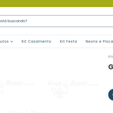
dutos
Kit Casamento
Kit Festa
Neons e Pisc
Iní
G