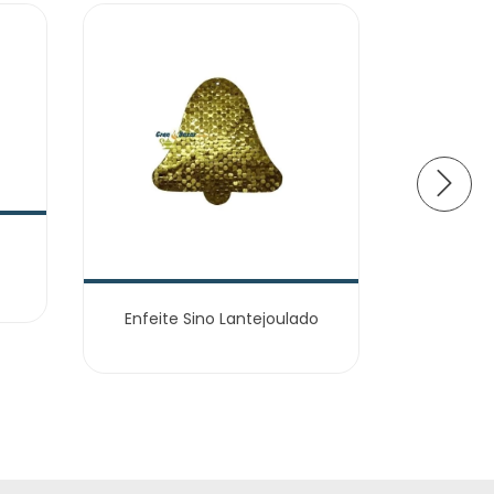
Enfeite Sino Lantejoulado
Balão Ju