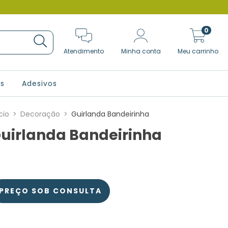
0
Atendimento
Minha conta
Meu carrinho
as
Adesivos
cio
>
Decoração
>
Guirlanda Bandeirinha
uirlanda Bandeirinha