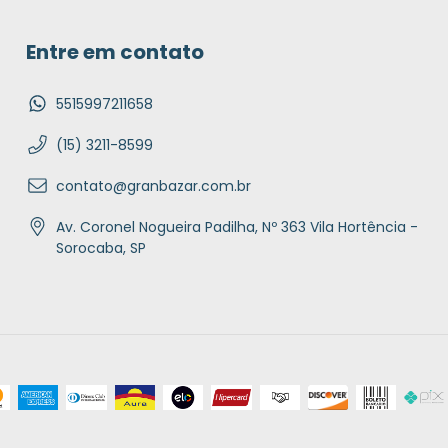
Entre em contato
5515997211658
(15) 3211-8599
contato@granbazar.com.br
Av. Coronel Nogueira Padilha, Nº 363 Vila Hortência -
Sorocaba, SP